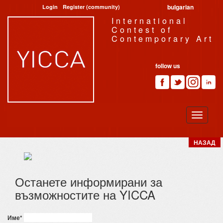
bulgarian
Login
Register (community)
International
Contest of
Contemporary Art
follow us
НАЗАД
Останете информирани за
възможностите на YICCA
Име
*