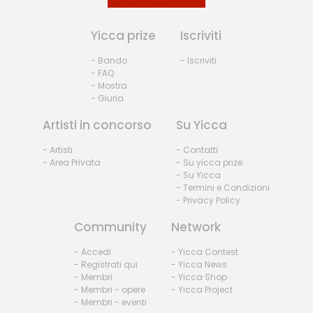
Yicca prize
Iscriviti
- Bando
- Iscriviti
- FAQ
- Mostra
- Giuria
Artisti in concorso
Su Yicca
- Artisti
- Contatti
- Area Privata
- Su yicca prize
- Su Yicca
- Termini e Condizioni
- Privacy Policy
Community
Network
- Accedi
- Yicca Contest
- Registrati qui
- Yicca News
- Membri
- Yicca Shop
- Membri - opere
- Yicca Project
- Membri - eventi