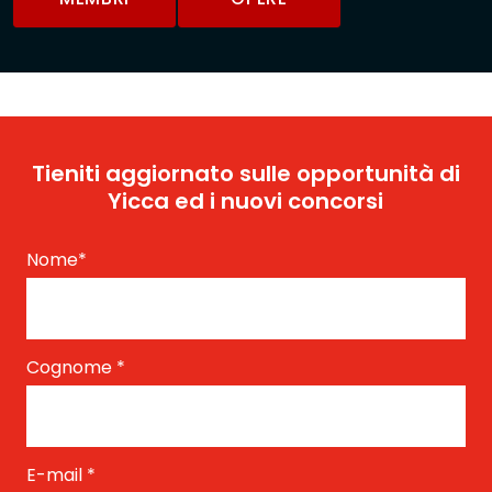
Tieniti aggiornato sulle opportunità di
Yicca ed i nuovi concorsi
Nome
*
Cognome
*
E-mail
*