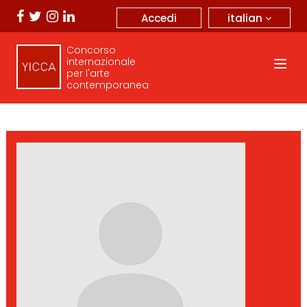
italian
Accedi
Concorso
internazionale
per l'arte
contemporanea