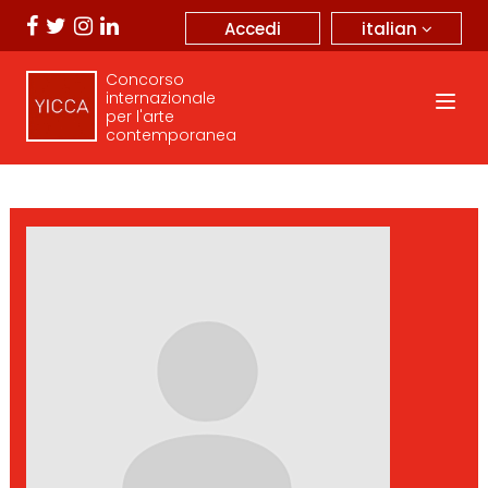
italian
Accedi
Concorso
internazionale
per l'arte
contemporanea