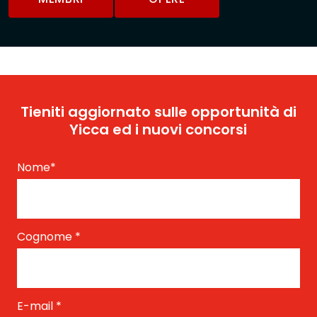
Tieniti aggiornato sulle opportunità di
Yicca ed i nuovi concorsi
Nome
*
Cognome
*
E-mail
*