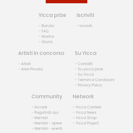
Yicca prize
Iscriviti
- Bando
- Iscriviti
- FAQ
- Mostra
- Giuria
Artisti in concorso
Su Yicca
- Artisti
- Contatti
- Area Privata
- Su yicca prize
- Su Yicca
- Termini e Condizioni
- Privacy Policy
Community
Network
- Accedi
- Yicca Contest
- Registrati qui
- Yicca News
- Membri
- Yicca Shop
- Membri - opere
- Yicca Project
- Membri - eventi