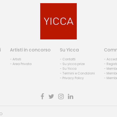
i
Artisti in concorso
Su Yicca
Comm
- Artisti
- Contatti
- Acced
- Area Privata
- Su yicca prize
- Regist
- Su Yicca
- Membr
- Termini e Condizioni
- Membr
- Privacy Policy
- Membri
HO