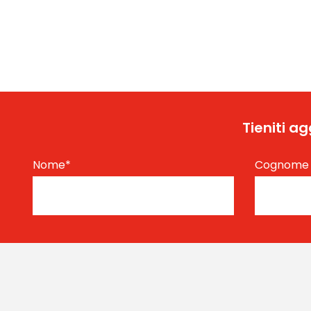
Tieniti a
Nome
*
Cognom