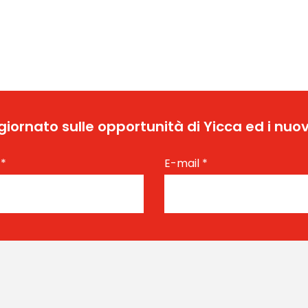
ggiornato sulle opportunità di Yicca ed i nuov
e
*
E-mail
*