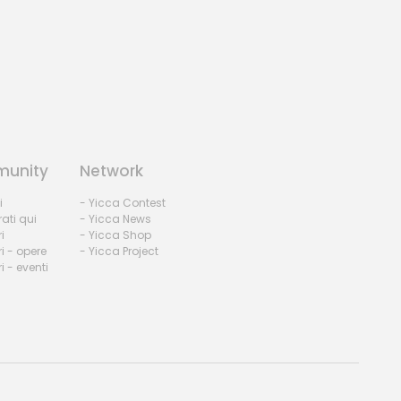
unity
Network
i
- Yicca Contest
rati qui
- Yicca News
i
- Yicca Shop
i - opere
- Yicca Project
 - eventi