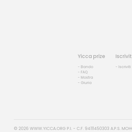
Yicca prize
Iscrivit
- Bando
- Iscriviti
- FAQ
- Mostra
- Giuria
© 2026
WWW.YICCA.ORG
P.I. - C.F. 94111450303 A.P.S. MO