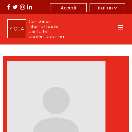
italian
Accedi
Concorso
internazionale
per l'arte
contemporanea