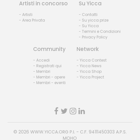
Artisti in concorso
Su Yicca
- Artisti
- Contatti
- Area Privata
- Su yicca prize
- Su Yicca
- Termini e Condizioni
- Privacy Policy
Community
Network
- Accedi
- Yicca Contest
- Registrati qui
- Yicca News
- Membri
- Yicca Shop
- Membri - opere
- Yicca Project
- Membri - eventi
© 2026
WWW.YICCA.ORG
P.I. - C.F. 94111450303 A.P.S.
MOHO