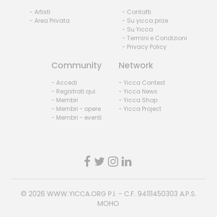
- Artisti
- Contatti
- Area Privata
- Su yicca prize
- Su Yicca
- Termini e Condizioni
- Privacy Policy
Community
Network
- Accedi
- Yicca Contest
- Registrati qui
- Yicca News
- Membri
- Yicca Shop
- Membri - opere
- Yicca Project
- Membri - eventi
© 2026
WWW.YICCA.ORG
P.I. - C.F. 94111450303 A.P.S.
MOHO