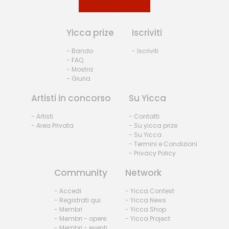
Yicca prize
Iscriviti
- Bando
- Iscriviti
- FAQ
- Mostra
- Giuria
Artisti in concorso
Su Yicca
- Artisti
- Contatti
- Area Privata
- Su yicca prize
- Su Yicca
- Termini e Condizioni
- Privacy Policy
Community
Network
- Accedi
- Yicca Contest
- Registrati qui
- Yicca News
- Membri
- Yicca Shop
- Membri - opere
- Yicca Project
- Membri - eventi