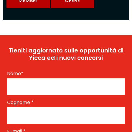
MEMBRI
OPERE
Tieniti aggiornato sulle opportunità di
Yicca ed i nuovi concorsi
Nome
*
Cognome
*
E-mail
*