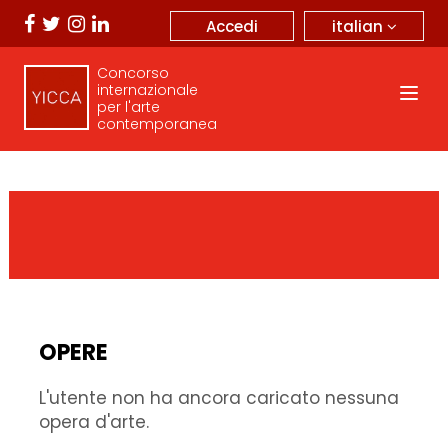
italian
Accedi
Concorso
internazionale
per l'arte
contemporanea
OPERE
L'utente non ha ancora caricato nessuna
opera d'arte.