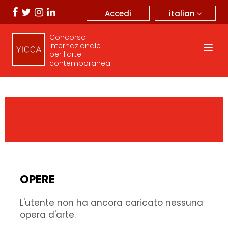
italian
Accedi
Concorso
internazionale
per l'arte
contemporanea
OPERE
L'utente non ha ancora caricato nessuna
opera d'arte.