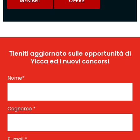
MEMBRI
OPERE
Tieniti aggiornato sulle opportunità di
Yicca ed i nuovi concorsi
Nome
*
Cognome
*
E-mail
*