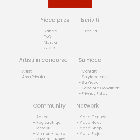
Yicca prize
Iscriviti
- Bando
- Iscriviti
- FAQ
- Mostra
- Giuria
Artisti in concorso
Su Yicca
- Artisti
- Contatti
- Area Privata
- Su yicca prize
- Su Yicca
- Termini e Condizioni
- Privacy Policy
Community
Network
- Accedi
- Yicca Contest
- Registrati qui
- Yicca News
- Membri
- Yicca Shop
- Membri - opere
- Yicca Project
- Membri - eventi