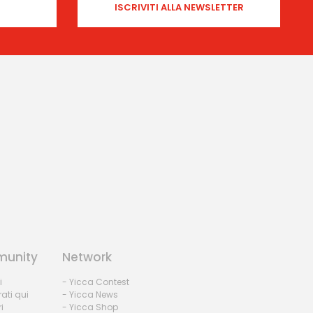
unity
Network
i
- Yicca Contest
rati qui
- Yicca News
i
- Yicca Shop