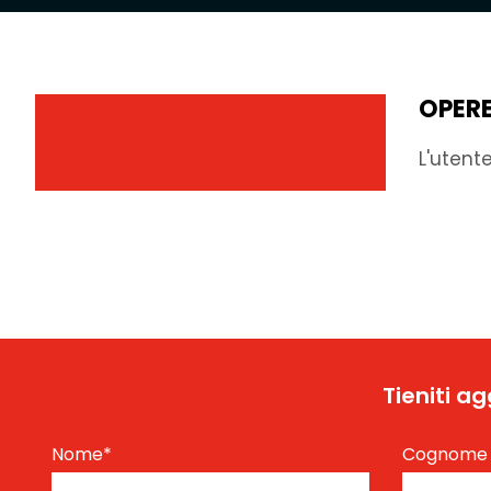
OPER
L'utent
Tieniti a
Nome
*
Cognom