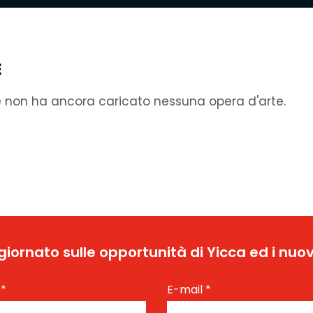
E
e non ha ancora caricato nessuna opera d'arte.
ggiornato sulle opportunità di Yicca ed i nuov
e
*
E-mail
*