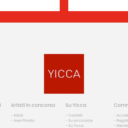
i
Artisti in concorso
Su Yicca
Comm
- Artisti
- Contatti
- Acced
- Area Privata
- Su yicca prize
- Regist
- Su Yicca
- Membr