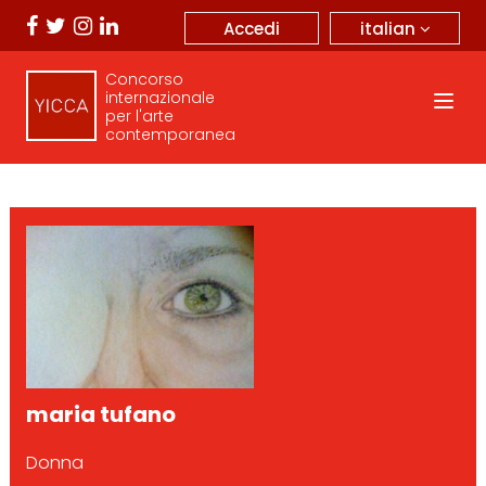
italian
Accedi
Concorso
internazionale
per l'arte
contemporanea
maria tufano
Donna