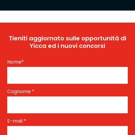
Tieniti aggiornato sulle opportunità di
Yicca ed i nuovi concorsi
Nome
*
Cognome
*
E-mail
*