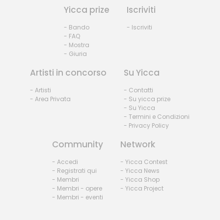
Yicca prize
Iscriviti
- Bando
- Iscriviti
- FAQ
- Mostra
- Giuria
Artisti in concorso
Su Yicca
- Artisti
- Contatti
- Area Privata
- Su yicca prize
- Su Yicca
- Termini e Condizioni
- Privacy Policy
Community
Network
- Accedi
- Yicca Contest
- Registrati qui
- Yicca News
- Membri
- Yicca Shop
- Membri - opere
- Yicca Project
- Membri - eventi