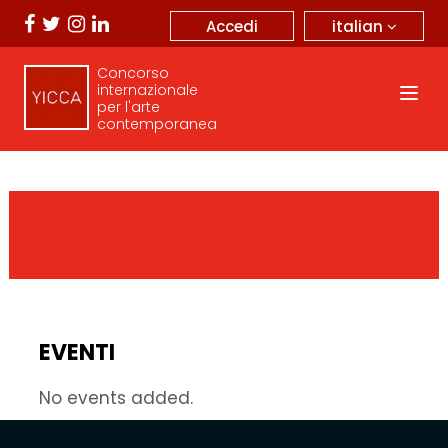
italian
Accedi
Concorso
internazionale
per l'arte
contemporanea
EVENTI
No events added.