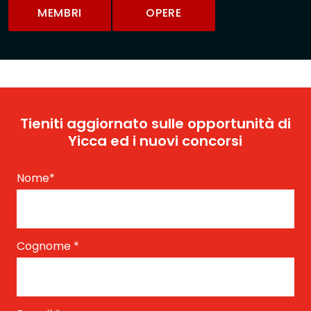
MEMBRI
OPERE
Tieniti aggiornato sulle opportunità di
Yicca ed i nuovi concorsi
Nome
*
Cognome
*