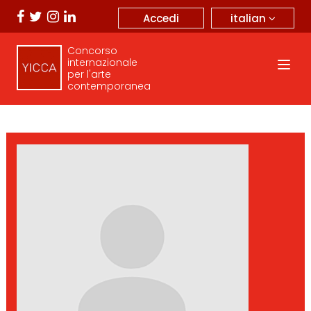
italian
Accedi
Concorso
internazionale
per l'arte
contemporanea