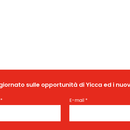
ggiornato sulle opportunità di Yicca ed i nuov
e
*
E-mail
*