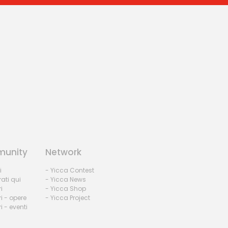
unity
Network
i
- Yicca Contest
rati qui
- Yicca News
i
- Yicca Shop
i - opere
- Yicca Project
 - eventi