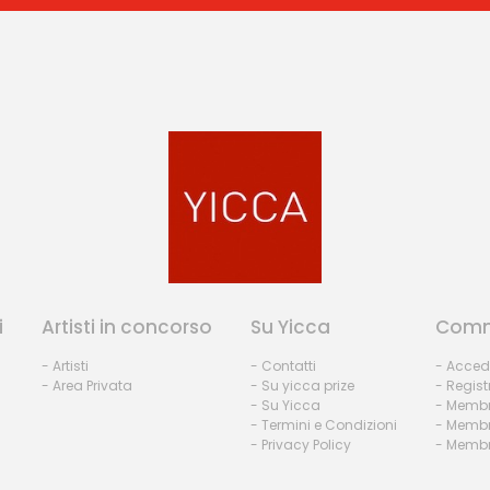
i
Artisti in concorso
Su Yicca
Comm
- Artisti
- Contatti
- Acced
- Area Privata
- Su yicca prize
- Regist
- Su Yicca
- Membr
- Termini e Condizioni
- Membr
- Privacy Policy
- Membri