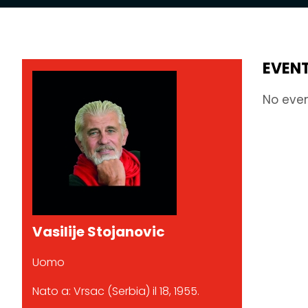
EVENT
No eve
Vasilije Stojanovic
Uomo
Nato a: Vrsac (Serbia) il 18, 1955.