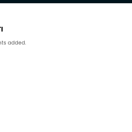
I
nts added.