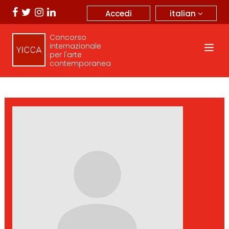
italian
Accedi
Concorso
internazionale
per l'arte
contemporanea