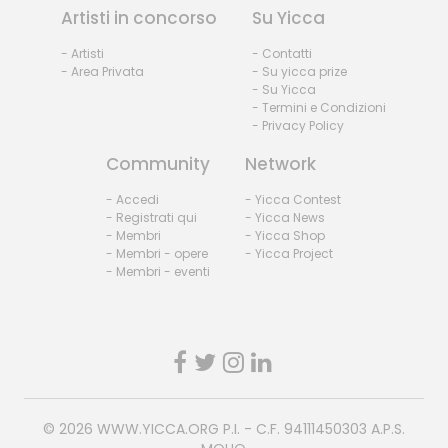
Artisti in concorso
Su Yicca
- Artisti
- Contatti
- Area Privata
- Su yicca prize
- Su Yicca
- Termini e Condizioni
- Privacy Policy
Community
Network
- Accedi
- Yicca Contest
- Registrati qui
- Yicca News
- Membri
- Yicca Shop
- Membri - opere
- Yicca Project
- Membri - eventi
© 2026
WWW.YICCA.ORG
P.I. - C.F. 94111450303 A.P.S.