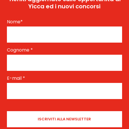
Yicca ed i nuovi concorsi
Nome
*
Cognome
*
E-mail
*