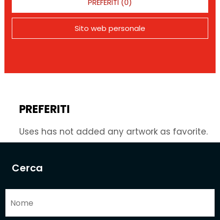
PREFERITI (0)
Sito web personale
PREFERITI
Uses has not added any artwork as favorite.
Cerca