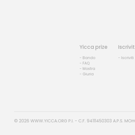
Yicca prize
Iscrivit
- Bando
- Iscriviti
- FAQ
- Mostra
- Giuria
© 2026
WWW.YICCA.ORG
P.I. - C.F. 94111450303 A.P.S. MO