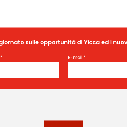
ggiornato sulle opportunità di Yicca ed i nuov
e
*
E-mail
*