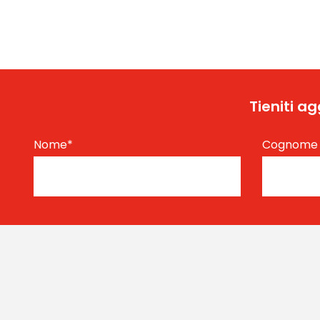
Tieniti a
Nome
*
Cognom