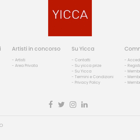
i
Artisti in concorso
Su Yicca
Comm
- Artisti
- Contatti
- Acced
- Area Privata
- Su yicca prize
- Regist
- Su Yicca
- Membr
- Termini e Condizioni
- Membr
- Privacy Policy
- Membri
HO