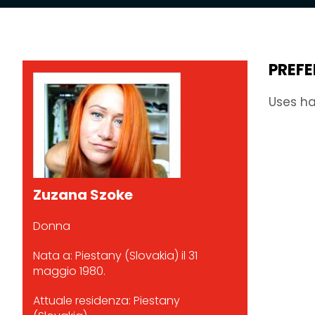
PREFE
Uses ha
Zuzana Szoke
Donna
Nata a: Piestany (Slovakia) il 31
maggio 1980.
Attuale residenza: Piestany