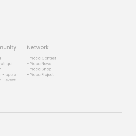
unity
Network
i
- Yicca Contest
rati qui
- Yicca News
i
- Yicca Shop
i - opere
- Yicca Project
 - eventi