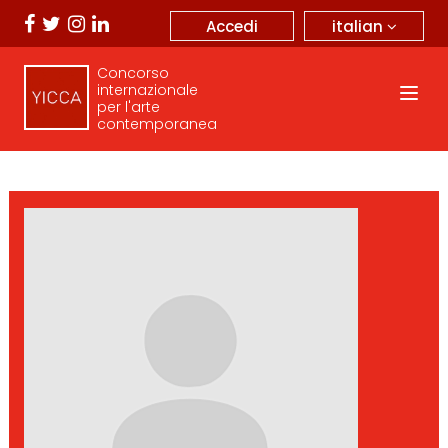
italian
Accedi
Concorso
internazionale
per l'arte
contemporanea