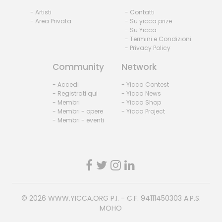
- Artisti
- Contatti
- Area Privata
- Su yicca prize
- Su Yicca
- Termini e Condizioni
- Privacy Policy
Community
Network
- Accedi
- Yicca Contest
- Registrati qui
- Yicca News
- Membri
- Yicca Shop
- Membri - opere
- Yicca Project
- Membri - eventi
© 2026
WWW.YICCA.ORG
P.I. - C.F. 94111450303 A.P.S.
MOHO