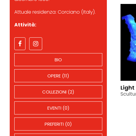
Attuale residenza: Corciano (Italy).
Attività:
BIO
OPERE (11)
Light
COLLEZIONI (2)
Scultu
EVENTI (0)
PREFERITI (0)