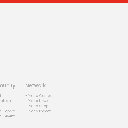
unity
Network
i
- Yicca Contest
rati qui
- Yicca News
i
- Yicca Shop
i - opere
- Yicca Project
 - eventi