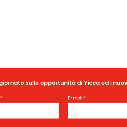
ggiornato sulle opportunità di Yicca ed i nuov
e
*
E-mail
*