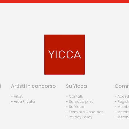
i
Artisti in concorso
Su Yicca
Comm
- Artisti
- Contatti
- Acced
- Area Privata
- Su yicca prize
- Regist
- Su Yicca
- Membr
- Termini e Condizioni
- Membr
- Privacy Policy
- Membri