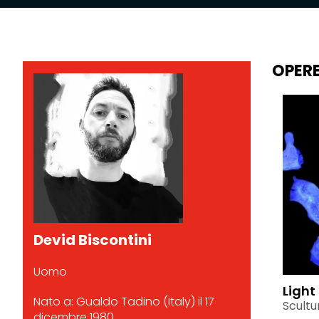
OPER
Devid Biscontini
Uomo
Light
Nato a: Gualdo Tadino (Italy) il 17
Scultu
dicembre 1980.