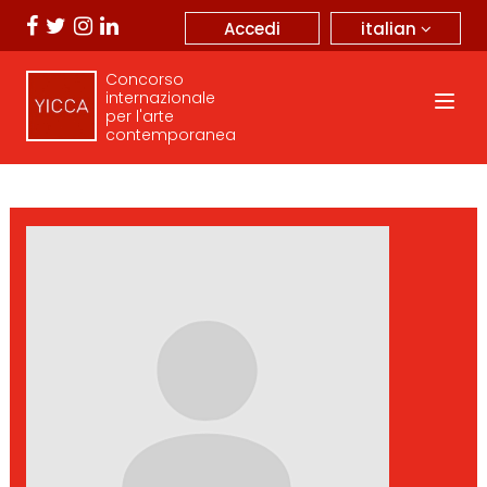
italian
Accedi
Concorso
internazionale
per l'arte
contemporanea