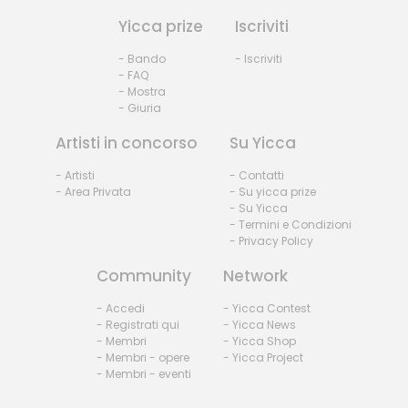
Yicca prize
Iscriviti
- Bando
- Iscriviti
- FAQ
- Mostra
- Giuria
Artisti in concorso
Su Yicca
- Artisti
- Contatti
- Area Privata
- Su yicca prize
- Su Yicca
- Termini e Condizioni
- Privacy Policy
Community
Network
- Accedi
- Yicca Contest
- Registrati qui
- Yicca News
- Membri
- Yicca Shop
- Membri - opere
- Yicca Project
- Membri - eventi