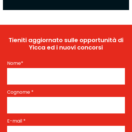
Tieniti aggiornato sulle opportunità di
Yicca ed i nuovi concorsi
Nome
*
Cognome
*
E-mail
*