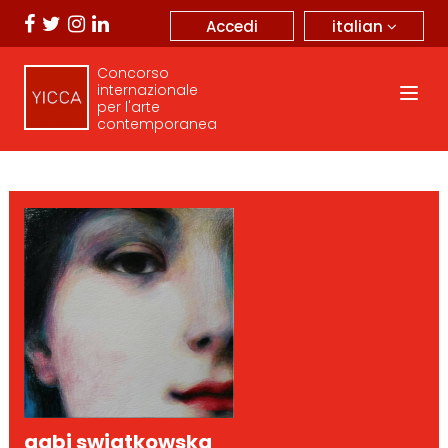
italian
Accedi
Concorso
internazionale
per l'arte
contemporanea
gabi swiatkowska