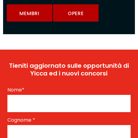
MEMBRI
OPERE
Tieniti aggiornato sulle opportunità di
Yicca ed i nuovi concorsi
Nome
*
Cognome
*