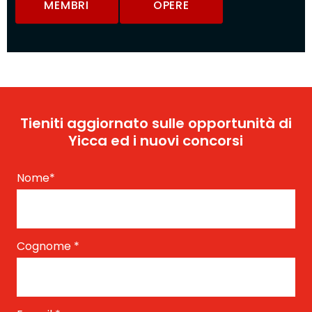
MEMBRI
OPERE
Tieniti aggiornato sulle opportunità di
Yicca ed i nuovi concorsi
Nome
*
Cognome
*