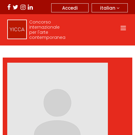
italian
Accedi
Concorso
internazionale
per l'arte
contemporanea