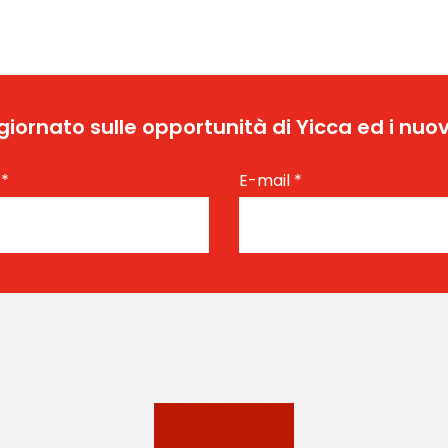
ggiornato sulle opportunità di Yicca ed i nuov
e
*
E-mail
*