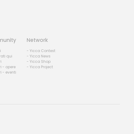
unity
Network
i
- Yicca Contest
rati qui
- Yicca News
i
- Yicca Shop
i - opere
- Yicca Project
 - eventi