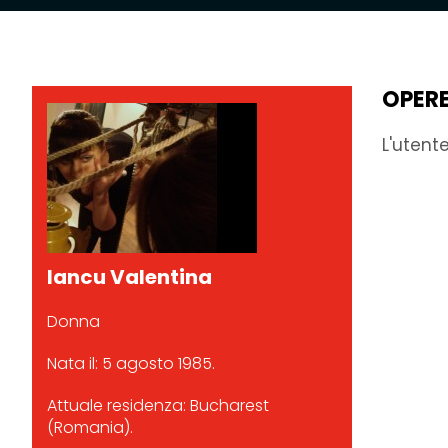
OPER
L'utent
Iancu Valentina
Donna
Nata il: 5 agosto 1985.
Attuale residenza: Bucharest
(Romania).