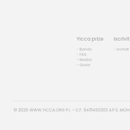
Yicca prize
Iscrivit
- Bando
- Iscriviti
- FAQ
- Mostra
- Giuria
© 2026
WWW.YICCA.ORG
P.I. - C.F. 94111450303 A.P.S. MO