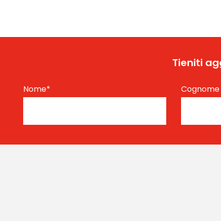
Tieniti a
Nome
*
Cognom