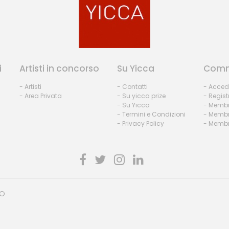
i
Artisti in concorso
Su Yicca
Comm
- Artisti
- Contatti
- Acced
- Area Privata
- Su yicca prize
- Regist
- Su Yicca
- Membr
- Termini e Condizioni
- Membr
- Privacy Policy
- Membri
HO