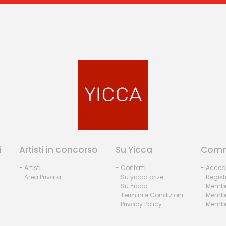
i
Artisti in concorso
Su Yicca
Comm
- Artisti
- Contatti
- Acced
- Area Privata
- Su yicca prize
- Regist
- Su Yicca
- Membr
- Termini e Condizioni
- Membr
- Privacy Policy
- Membri