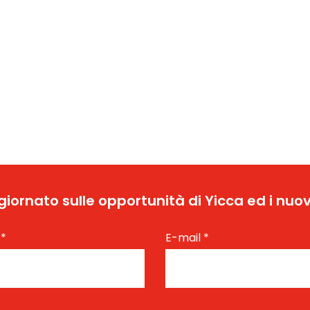
ggiornato sulle opportunità di Yicca ed i nuov
e
*
E-mail
*