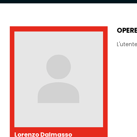
OPER
L'utent
Lorenzo Dalmasso