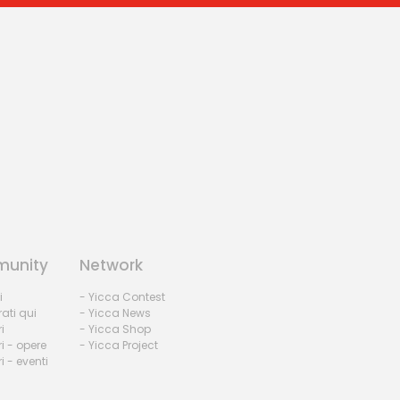
unity
Network
i
- Yicca Contest
rati qui
- Yicca News
i
- Yicca Shop
i - opere
- Yicca Project
 - eventi