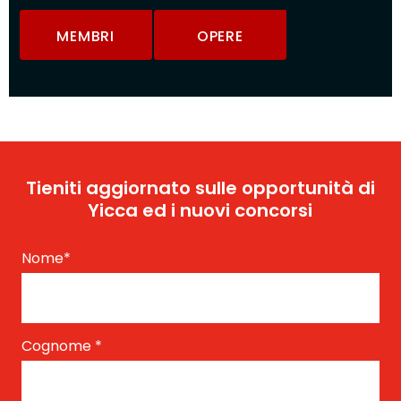
MEMBRI
OPERE
Tieniti aggiornato sulle opportunità di
Yicca ed i nuovi concorsi
Nome
*
Cognome
*