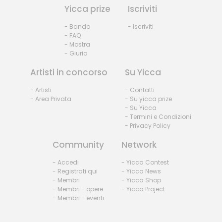
Yicca prize
Iscriviti
- Bando
- Iscriviti
- FAQ
- Mostra
- Giuria
Artisti in concorso
Su Yicca
- Artisti
- Contatti
- Area Privata
- Su yicca prize
- Su Yicca
- Termini e Condizioni
- Privacy Policy
Community
Network
- Accedi
- Yicca Contest
- Registrati qui
- Yicca News
- Membri
- Yicca Shop
- Membri - opere
- Yicca Project
- Membri - eventi