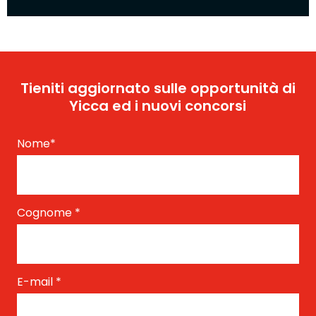
Tieniti aggiornato sulle opportunità di
Yicca ed i nuovi concorsi
Nome
*
Cognome
*
E-mail
*