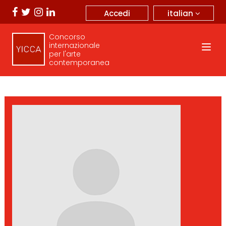
italian
Accedi
Concorso
internazionale
per l'arte
contemporanea