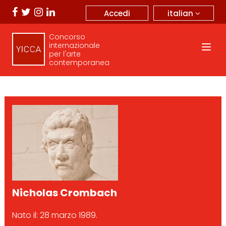
italian
Accedi
Concorso
internazionale
per l'arte
contemporanea
Nicholas Crombach
Nato il: 28 marzo 1989.