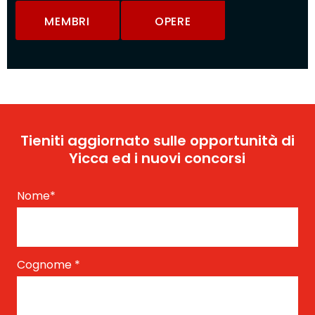
MEMBRI
OPERE
Tieniti aggiornato sulle opportunità di
Yicca ed i nuovi concorsi
Nome
*
Cognome
*