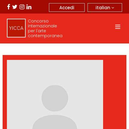
italian
Accedi
Concorso
internazionale
per l'arte
contemporanea