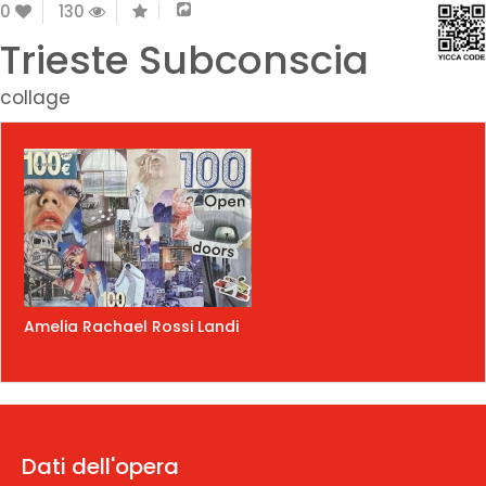
0
130
Trieste Subconscia
collage
Amelia Rachael Rossi Landi
Dati dell'opera