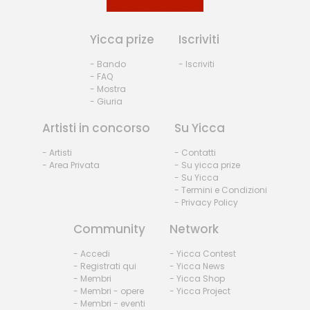
Yicca prize
Iscriviti
- Bando
- Iscriviti
- FAQ
- Mostra
- Giuria
Artisti in concorso
Su Yicca
- Artisti
- Contatti
- Area Privata
- Su yicca prize
- Su Yicca
- Termini e Condizioni
- Privacy Policy
Community
Network
- Accedi
- Yicca Contest
- Registrati qui
- Yicca News
- Membri
- Yicca Shop
- Membri - opere
- Yicca Project
- Membri - eventi