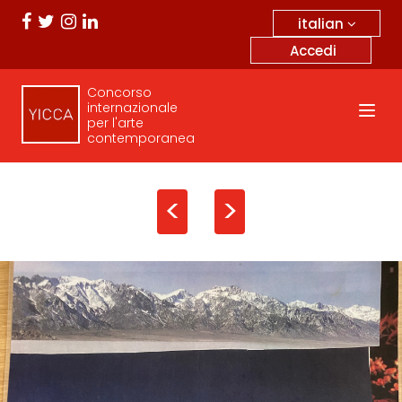
italian
Accedi
Concorso
internazionale
per l'arte
contemporanea
<
>