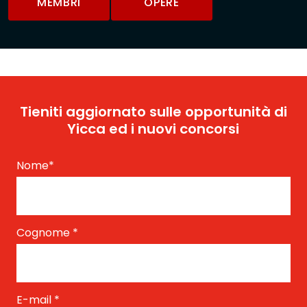
MEMBRI
OPERE
Tieniti aggiornato sulle opportunità di
Yicca ed i nuovi concorsi
Nome
*
Cognome
*
E-mail
*