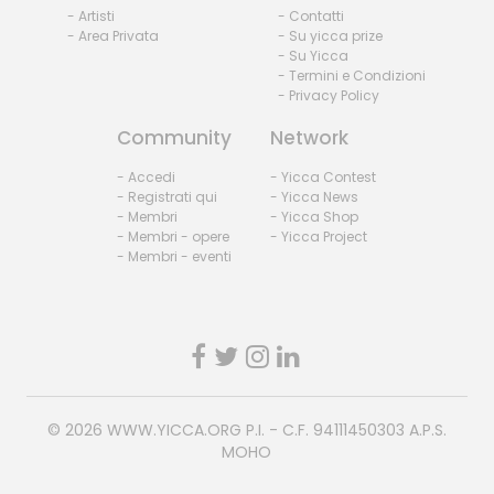
- Artisti
- Contatti
- Area Privata
- Su yicca prize
- Su Yicca
- Termini e Condizioni
- Privacy Policy
Community
Network
- Accedi
- Yicca Contest
- Registrati qui
- Yicca News
- Membri
- Yicca Shop
- Membri - opere
- Yicca Project
- Membri - eventi
© 2026
WWW.YICCA.ORG
P.I. - C.F. 94111450303 A.P.S.
MOHO