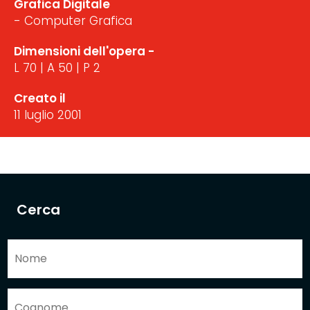
Grafica Digitale
- Computer Grafica
Dimensioni dell'opera -
L 70 | A 50 | P 2
Creato il
11 luglio 2001
Cerca