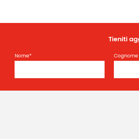
Tieniti a
Nome
*
Cognom