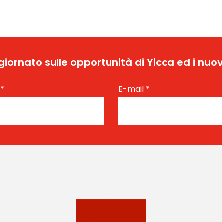
ggiornato sulle opportunità di Yicca ed i nuov
e
*
E-mail
*