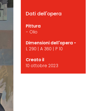
Dati dell'opera
Pittura
- Olio
Dimensioni dell'opera -
L 290 | A 360 | P 10
Creato il
10 ottobre 2023