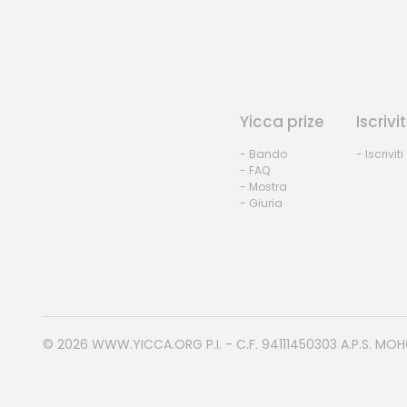
Yicca prize
Iscrivit
- Bando
- Iscriviti
- FAQ
- Mostra
- Giuria
© 2026
WWW.YICCA.ORG
P.I. - C.F. 94111450303 A.P.S. MO