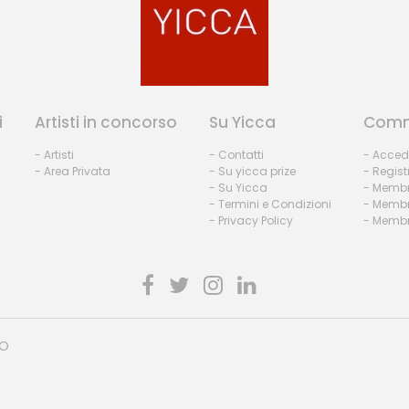
i
Artisti in concorso
Su Yicca
Comm
- Artisti
- Contatti
- Acced
- Area Privata
- Su yicca prize
- Regist
- Su Yicca
- Membr
- Termini e Condizioni
- Membr
- Privacy Policy
- Membri
HO