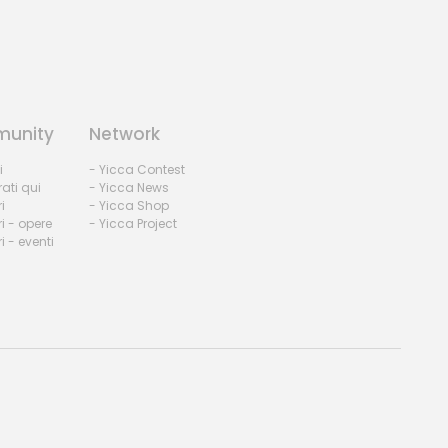
unity
Network
i
- Yicca Contest
rati qui
- Yicca News
i
- Yicca Shop
i - opere
- Yicca Project
 - eventi