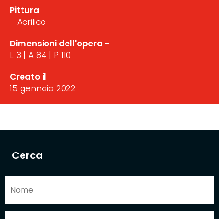
Pittura
- Acrilico
Dimensioni dell'opera -
L 3 | A 84 | P 110
Creato il
15 gennaio 2022
Cerca