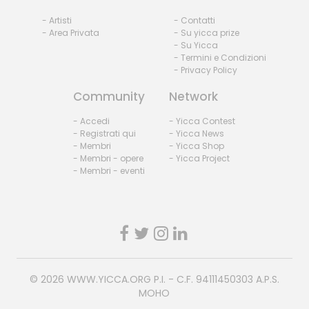
- Artisti
- Contatti
- Area Privata
- Su yicca prize
- Su Yicca
- Termini e Condizioni
- Privacy Policy
Community
Network
- Accedi
- Yicca Contest
- Registrati qui
- Yicca News
- Membri
- Yicca Shop
- Membri - opere
- Yicca Project
- Membri - eventi
© 2026
WWW.YICCA.ORG
P.I. - C.F. 94111450303 A.P.S.
MOHO