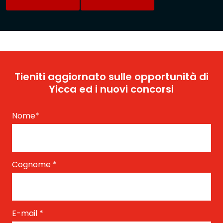
Tieniti aggiornato sulle opportunità di
Yicca ed i nuovi concorsi
Nome
*
Cognome
*
E-mail
*