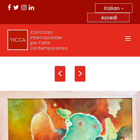
italian
Accedi
Concorso
internazionale
per l'arte
contemporanea
<
>