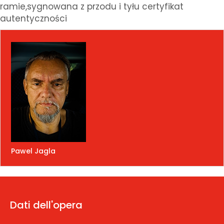
ramie,sygnowana z przodu i tyłu certyfikat
autentyczności
Pawel Jagla
Dati dell'opera