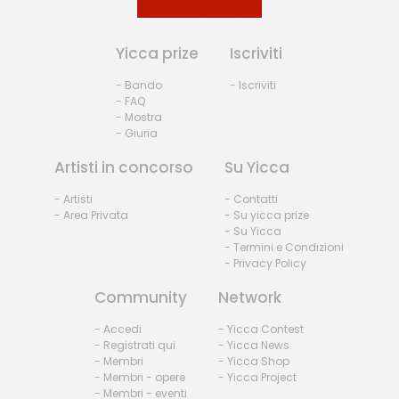
Yicca prize
Iscriviti
- Bando
- Iscriviti
- FAQ
- Mostra
- Giuria
Artisti in concorso
Su Yicca
- Artisti
- Contatti
- Area Privata
- Su yicca prize
- Su Yicca
- Termini e Condizioni
- Privacy Policy
Community
Network
- Accedi
- Yicca Contest
- Registrati qui
- Yicca News
- Membri
- Yicca Shop
- Membri - opere
- Yicca Project
- Membri - eventi