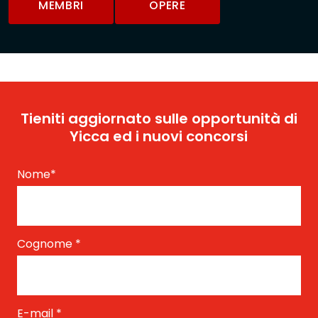
MEMBRI
OPERE
Tieniti aggiornato sulle opportunità di
Yicca ed i nuovi concorsi
Nome
*
Cognome
*
E-mail
*