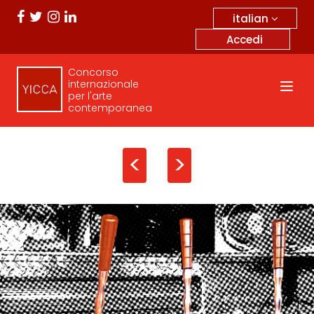
italian
Accedi
Concorso
internazionale
per l'arte
contemporanea
<
>