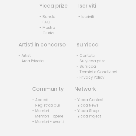
Yicca prize
Iscriviti
- Bando
- Iscriviti
- FAQ
- Mostra
- Giuria
Artisti in concorso
Su Yicca
- Artisti
- Contatti
- Area Privata
- Su yicca prize
- Su Yicca
- Termini e Condizioni
- Privacy Policy
Community
Network
- Accedi
- Yicca Contest
- Registrati qui
- Yicca News
- Membri
- Yicca Shop
- Membri - opere
- Yicca Project
- Membri - eventi