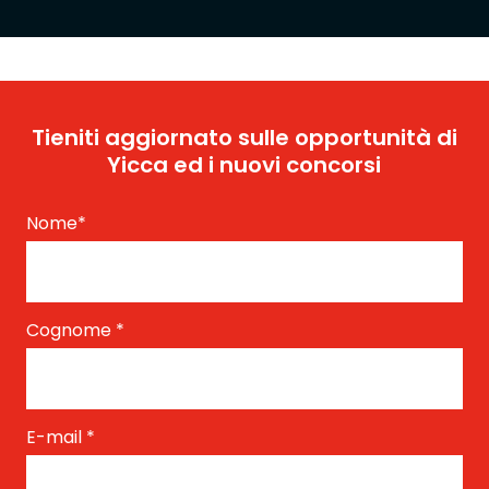
Tieniti aggiornato sulle opportunità di
Yicca ed i nuovi concorsi
Nome
*
Cognome
*
E-mail
*