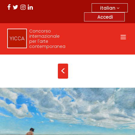
italian
Accedi
Concorso
internazionale
per l'arte
contemporanea
<