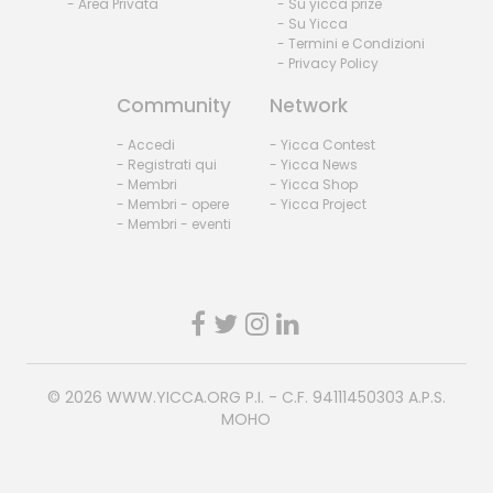
- Area Privata
- Su yicca prize
- Su Yicca
- Termini e Condizioni
- Privacy Policy
Community
Network
- Accedi
- Yicca Contest
- Registrati qui
- Yicca News
- Membri
- Yicca Shop
- Membri - opere
- Yicca Project
- Membri - eventi
© 2026
WWW.YICCA.ORG
P.I. - C.F. 94111450303 A.P.S.
MOHO