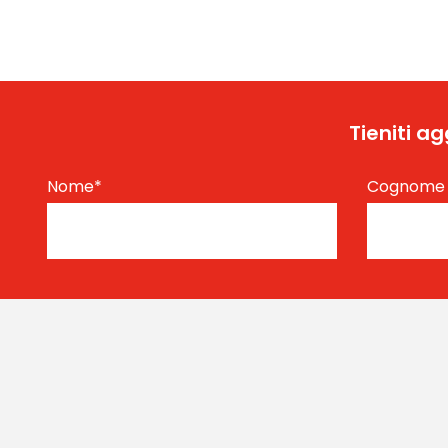
Tieniti a
Nome
*
Cognom