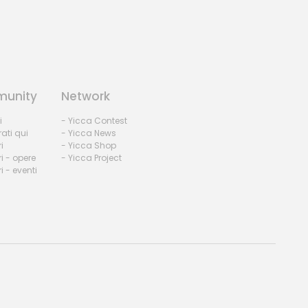
unity
Network
i
- Yicca Contest
rati qui
- Yicca News
i
- Yicca Shop
i - opere
- Yicca Project
 - eventi