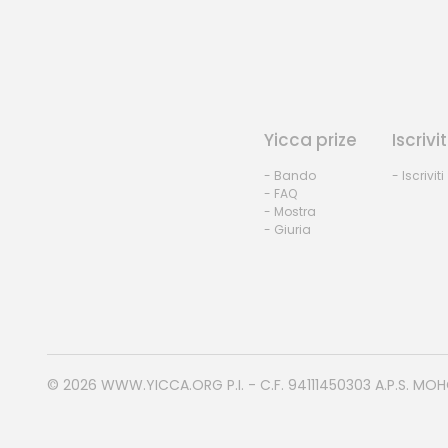
Yicca prize
Iscrivit
- Bando
- Iscriviti
- FAQ
- Mostra
- Giuria
© 2026
WWW.YICCA.ORG
P.I. - C.F. 94111450303 A.P.S. MO