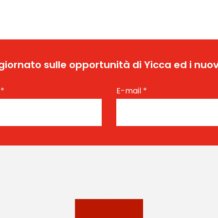
ggiornato sulle opportunità di Yicca ed i nuov
e
*
E-mail
*