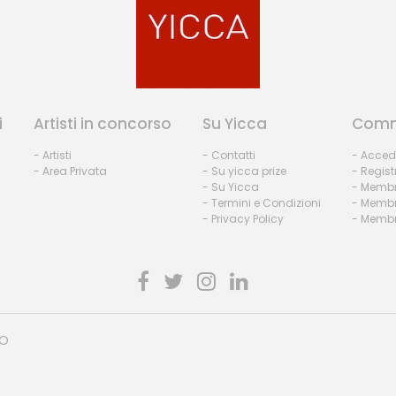
i
Artisti in concorso
Su Yicca
Comm
- Artisti
- Contatti
- Acced
- Area Privata
- Su yicca prize
- Regist
- Su Yicca
- Membr
- Termini e Condizioni
- Membr
- Privacy Policy
- Membri
HO