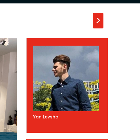
>
Yan Levsha