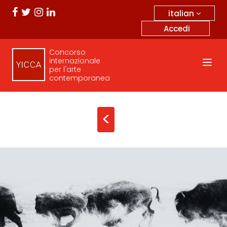
italian
Accedi
Concorso
internazionale
per l'arte
contemporanea
<