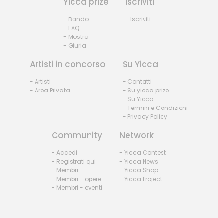
Yicca prize
Iscriviti
- Bando
- Iscriviti
- FAQ
- Mostra
- Giuria
Artisti in concorso
Su Yicca
- Artisti
- Contatti
- Area Privata
- Su yicca prize
- Su Yicca
- Termini e Condizioni
- Privacy Policy
Community
Network
- Accedi
- Yicca Contest
- Registrati qui
- Yicca News
- Membri
- Yicca Shop
- Membri - opere
- Yicca Project
- Membri - eventi