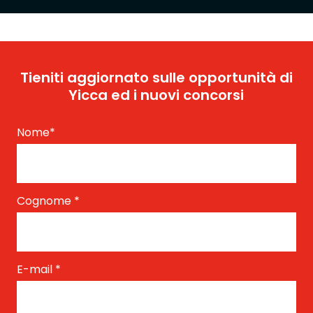
Tieniti aggiornato sulle opportunità di
Yicca ed i nuovi concorsi
Nome
*
Cognome
*
E-mail
*