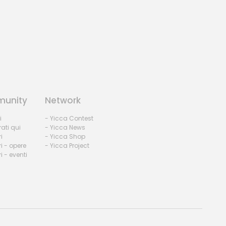
A-Noise
by Paolo - Italy
unity
Network
i
- Yicca Contest
rati qui
- Yicca News
i
- Yicca Shop
i - opere
- Yicca Project
 - eventi