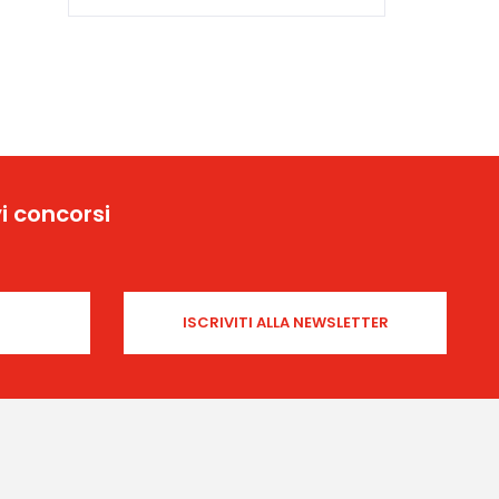
From Yicca Art News
“The Calling of The Steppes”
by Photographer Alina
Bobrova
i concorsi
From Yicca Art Shop
Highlights ARTIST: Gio ...