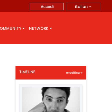
italian
Accedi
OMMUNITY
NETWORK
TIMELINE
modifica