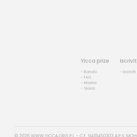
Yicca prize
Iscrivit
- Bando
- Iscriviti
- FAQ
- Mostra
- Giuria
© 2026
WWW.YICCA.ORG
P.I. - C.F. 94111450303 A.P.S. MO