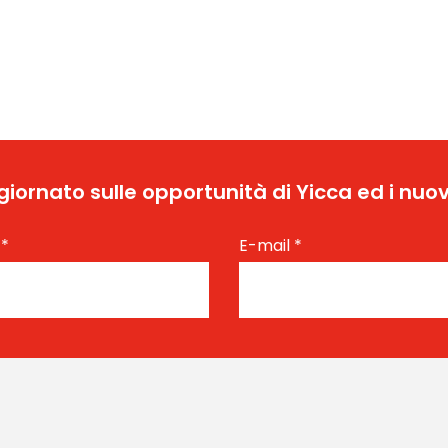
ggiornato sulle opportunità di Yicca ed i nuov
e
*
E-mail
*