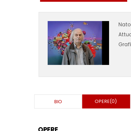
Nato 
Attua
Grafi
OPERE(0)
BIO
OPERE