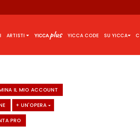
I
ARTISTI
YICCA CODE
SU YICCA
C
IMINA IL MIO ACCOUNT
NE
+ UN'OPERA
NTA PRO