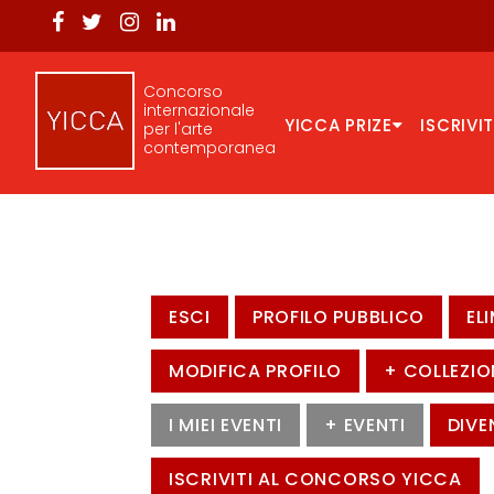
Concorso
internazionale
YICCA PRIZE
ISCRIVIT
per l'arte
contemporanea
ESCI
PROFILO PUBBLICO
EL
MODIFICA PROFILO
+ COLLEZIO
I MIEI EVENTI
+ EVENTI
DIVE
ISCRIVITI AL CONCORSO YICCA