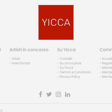
i
Artisti in concorso
Su Yicca
Comm
- Artisti
- Contatti
- Acced
- Area Privata
- Su yicca prize
- Regist
- Su Yicca
- Membr
- Termini e Condizioni
- Membr
- Privacy Policy
- Membri
HO