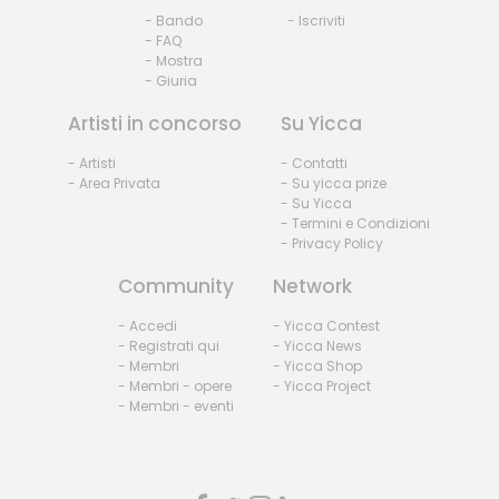
- Bando
- Iscriviti
- FAQ
- Mostra
- Giuria
Artisti in concorso
Su Yicca
- Artisti
- Contatti
- Area Privata
- Su yicca prize
- Su Yicca
- Termini e Condizioni
- Privacy Policy
Community
Network
- Accedi
- Yicca Contest
- Registrati qui
- Yicca News
- Membri
- Yicca Shop
- Membri - opere
- Yicca Project
- Membri - eventi