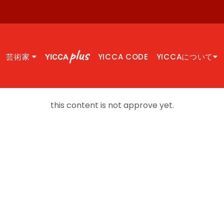
芸術家
YICCA CODE
YICCAについて
this content is not approve yet.