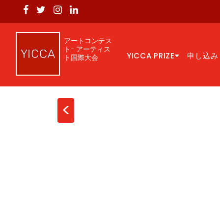
アートコンテス
ト- アーティス
YICCA PRIZE
申し込み
ト国際大会
<