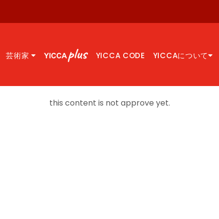
芸術家
YICCA CODE
YICCAについて
this content is not approve yet.