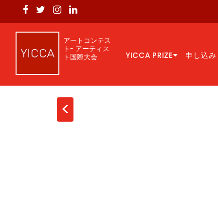
アートコンテス
ト- アーティス
YICCA PRIZE
申し込み
ト国際大会
<