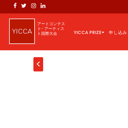
アートコンテス
ト- アーティス
YICCA PRIZE
申し込み
ト国際大会
<