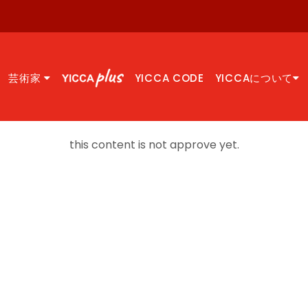
芸術家
YICCA CODE
YICCAについて
this content is not approve yet.