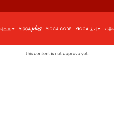
티스트
YICCA CODE
YICCA 소개
커뮤
this content is not approve yet.