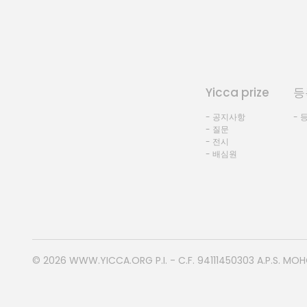
Yicca prize
등
- 공지사항
- 
- 질문
- 전시
- 배심원
© 2026
WWW.YICCA.ORG
P.I. - C.F. 94111450303 A.P.S. MO