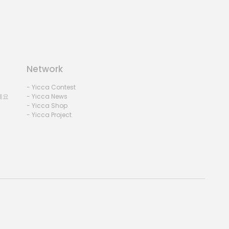
Network
- Yicca Contest
세요
- Yicca News
- Yicca Shop
- Yicca Project