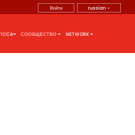
russian
Войти
YICCA
СООБЩЕСТВО
NETWORK