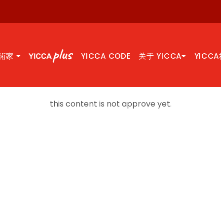
術家
YICCA CODE
关于 YICCA
YICC
this content is not approve yet.