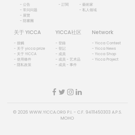
- 公告
- 訂閱
- 藝術家
- 常问问题
- 私人领域
- 展覽
- 陪審團
关于 YICCA
YICCA社区
Network
- 接觸
- 登錄
- Yicca Contest
- 关于 yicca prize
- 登記
- Yicca News
- 关于 YICCA
- 成員
- Yicca Shop
- 使用條件
- 成員 - 艺术品
- Yicca Project
- 隱私政策
- 成員 - 事件
© 2026
WWW.YICCA.ORG
P.I. - C.F. 94111450303 A.P.S.
MOHO