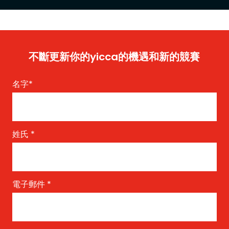
不斷更新你的yicca的機遇和新的競賽
名字
*
姓氏
*
電子郵件
*