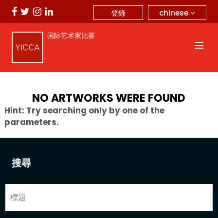
chinese
登錄
国际艺术家比赛
NO ARTWORKS WERE FOUND
Hint: Try searching only by one of the
parameters.
搜尋