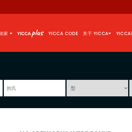
術家
YICCA CODE
关于 YICCA
YICC