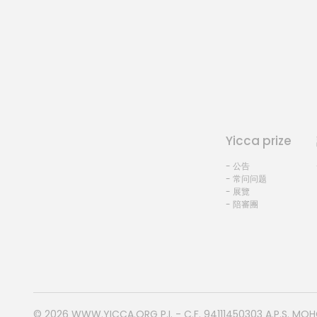
Yicca prize
- 公告
- 常问问题
- 展覽
- 陪審團
© 2026
WWW.YICCA.ORG
P.I. - C.F. 94111450303 A.P.S. MO