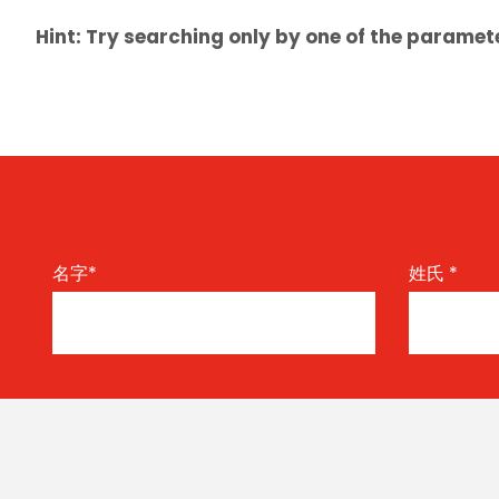
Hint: Try searching only by one of the paramet
名字
*
姓氏
*