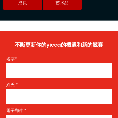
成員
艺术品
不斷更新你的yicca的機遇和新的競賽
名字
*
姓氏
*
電子郵件
*