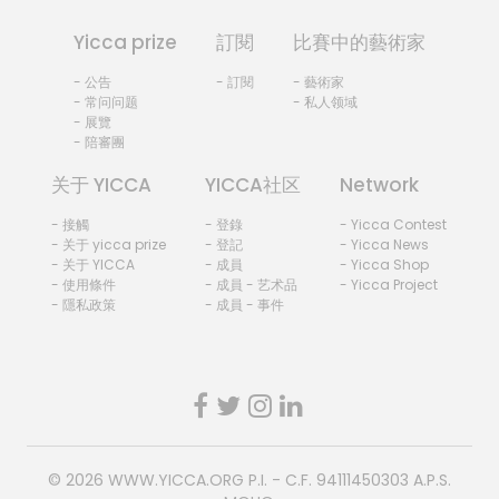
Yicca prize
訂閱
比賽中的藝術家
- 公告
- 訂閱
- 藝術家
- 常问问题
- 私人领域
- 展覽
- 陪審團
关于 YICCA
YICCA社区
Network
- 接觸
- 登錄
- Yicca Contest
- 关于 yicca prize
- 登記
- Yicca News
- 关于 YICCA
- 成員
- Yicca Shop
- 使用條件
- 成員 - 艺术品
- Yicca Project
- 隱私政策
- 成員 - 事件
© 2026
WWW.YICCA.ORG
P.I. - C.F. 94111450303 A.P.S.